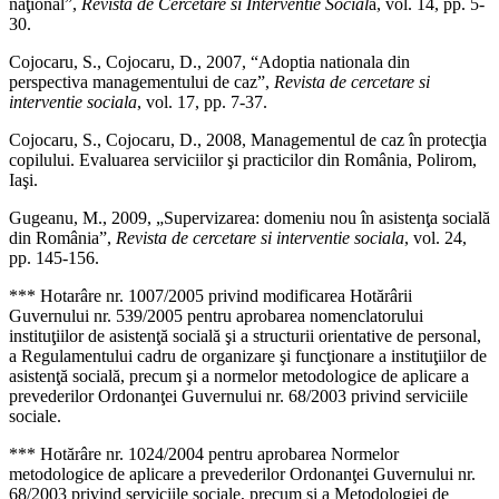
naţional”,
Revista de Cercetare si Interventie Social
a, vol. 14, pp. 5-
30.
Cojocaru, S., Cojocaru, D., 2007, “Adoptia nationala din
perspectiva managementului de caz”,
Revista de cercetare si
interventie sociala
, vol. 17, pp. 7-37.
Cojocaru, S., Cojocaru, D., 2008, Managementul de caz în protecţia
copilului. Evaluarea serviciilor şi practicilor din România, Polirom,
Iaşi.
Gugeanu, M., 2009, „Supervizarea: domeniu nou în asistenţa socială
din România”,
Revista de cercetare si interventie sociala
, vol. 24,
pp. 145-156.
*** Hotarâre nr. 1007/2005 privind modificarea Hotărârii
Guvernului nr. 539/2005 pentru aprobarea nomenclatorului
instituţiilor de asistenţă socială şi a structurii orientative de personal,
a Regulamentului cadru de organizare şi funcţionare a instituţiilor de
asistenţă socială, precum şi a normelor metodologice de aplicare a
prevederilor Ordonanţei Guvernului nr. 68/2003 privind serviciile
sociale.
*** Hotărâre nr. 1024/2004 pentru aprobarea Normelor
metodologice de aplicare a prevederilor Ordonanţei Guvernului nr.
68/2003 privind serviciile sociale, precum şi a Metodologiei de