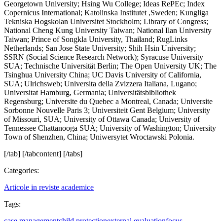
Georgetown University; Hsing Wu College; Ideas RePEc; Index
Copernicus International; Katolinska Institutet ,Sweden; Kungliga
Tekniska Hogskolan Universitet Stockholm; Library of Congress;
National Cheng Kung University Taiwan; National Ilan University
Taiwan; Prince of Songkla University, Thailand; RugLinks
Netherlands; San Jose State University; Shih Hsin University;
SSRN (Social Science Research Network); Syracuse University
SUA; Technische Universität Berlin; The Open University UK; The
Tsinghua University China; UC Davis University of California,
SUA; Ulrichsweb; Universita della Zvizzera Italiana, Lugano;
Universitat Hamburg, Germania; Universitätsbibliothek
Regensburg; Universite du Quebec a Montreal, Canada; Universite
Sorbonne Nouvelle Paris 3; Universiteit Gent Belgium; University
of Missouri, SUA; University of Ottawa Canada; University of
Tennessee Chattanooga SUA; University of Washington; University
Town of Shenzhen, China; Uniwersytet Wroctawski Polonia.
[/tab] [/tabcontent] [/tabs]
Categories:
Articole in reviste academice
Tags:
case management
child protection
external evaluation
focus