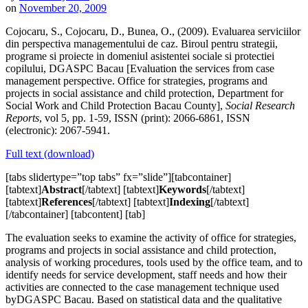
on
November 20, 2009
Cojocaru, S., Cojocaru, D., Bunea, O., (2009). Evaluarea serviciilor
din perspectiva managementului de caz. Biroul pentru strategii,
programe si proiecte in domeniul asistentei sociale si protectiei
copilului, DGASPC Bacau [Evaluation the services from case
management perspective. Office for strategies, programs and
projects in social assistance and child protection, Department for
Social Work and Child Protection Bacau County],
Social Research
Reports
, vol 5, pp. 1-59, ISSN (print): 2066-6861, ISSN
(electronic): 2067-5941.
Full text (download)
[tabs slidertype=”top tabs” fx=”slide”][tabcontainer]
[tabtext]
Abstract
[/tabtext] [tabtext]
Keywords
[/tabtext]
[tabtext]
References
[/tabtext] [tabtext]
Indexing
[/tabtext]
[/tabcontainer] [tabcontent] [tab]
The evaluation seeks to examine the activity of office for strategies,
programs and projects in social assistance and child protection,
analysis of working procedures, tools used by the office team, and to
identify needs for service development, staff needs and how their
activities are connected to the case management technique used
byDGASPC Bacau. Based on statistical data and the qualitative