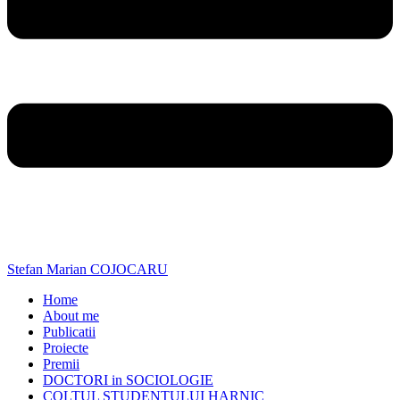
Stefan Marian COJOCARU
Home
About me
Publicatii
Proiecte
Premii
DOCTORI in SOCIOLOGIE
COLTUL STUDENTULUI HARNIC