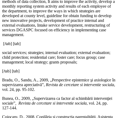
methods of data collection, It aims to improve the activity, develop a
monthly reporting system activity and results of each employee of
the department, to improve the ways in which strategies are
developed at county level, guideline for obtain funding to develop
new innovative projects, development of practice internal and
external evaluations, Intake service development, restructuring of
services DGASPC focused on efficiency in implementing case
management.
[/tab] [tab]
social services; strategies; internal evaluation; external evaluation;
child protection; residential care; foster care; focus group; case
management; local strategy; grants proposals;
[/tab] [tab]
Bradu, O., Sandu, A., 2009, „Perspective epistemice şi axiologice în
supervizarea apreciativă”,
Revista de cercetare si interventie sociala
,
vol. 24, pp. 95-102.
Bunea, O., 2009, „Supervizarea ca factor al schimbării intervenţiei
sociale”
,
Revista de cercetare si interventie sociala
, vol. 24, pp.
127-144.
Cojocaru, D., 2008, Copilăria şi construcţia parentalităţii. Asistenţa