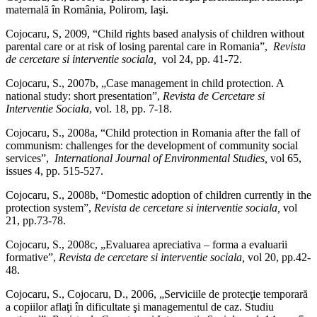
maternală în România, Polirom, Iaşi.
Cojocaru, S, 2009, “Child rights based analysis of children without
parental care or at risk of losing parental care in Romania”,
Revista
de cercetare si interventie sociala,
vol 24, pp. 41-72.
Cojocaru, S., 2007b, „Case management in child protection. A
national study: short presentation”,
Revista de Cercetare si
Interventie Sociala
, vol. 18, pp. 7-18.
Cojocaru, S., 2008a, “Child protection in Romania after the fall of
communism: challenges for the development of community social
services”,
International Journal of Environmental Studies,
vol 65,
issues 4, pp. 515-527.
Cojocaru, S., 2008b, “Domestic adoption of children currently in the
protection system”,
Revista de cercetare si interventie sociala,
vol
21, pp.73-78.
Cojocaru, S., 2008c, „Evaluarea apreciativa – forma a evaluarii
formative”,
Revista de cercetare si interventie sociala,
vol 20, pp.42-
48.
Cojocaru, S., Cojocaru, D., 2006, „Serviciile de protecţie temporară
a copiilor aflaţi în dificultate şi managementul de caz. Studiu