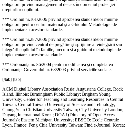
obligatorii privind managementul de caz în domeniul protecţiei
drepturilor copilului.
*** Ordinul nr.101/2006 privind aprobarea standardelor minime
obligatorii pentru centrul maternal şi a Ghidului Metodologic de
implementare a acestor standarde.
*** Ordinul nr.287/2006 privind aprobarea standardelor minime
obligatorii privind centrul de pregătire şi sprijinire a reintegrării sau
integrării copilului în familie, precum şi a ghidului metodologic de
implementare a acestor standarde.
*** Ordonanţa nr. 86/2004 pentru modificarea şi completarea
Ordonanţei Guvernului nr. 68/2003 privind serviciile sociale.
[/tab] [tab]
ACM Digital Library Association Rusia; Augustana College, Rock
Island, Illinois; Birmingham Public Library; Brigham Young
University; Center for Teaching and Learning Resources in Central
Taiwan; Central Taiwan University of Science and Tehnology;
Chung Yuan Christian University Taiwan; City University London;
Dayang International Korea; DOAJ (Directory of Open Acces
Journals); Eastern Michigan University; EBSCO; Ecole Centrale
Lyon, France; Feng Chia University Taiwan; Find e-Journal, Korea;