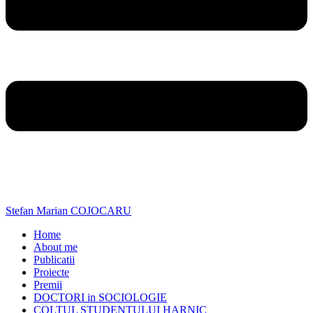
Stefan Marian COJOCARU
Home
About me
Publicatii
Proiecte
Premii
DOCTORI in SOCIOLOGIE
COLTUL STUDENTULUI HARNIC