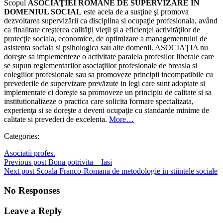
Scopul
ASOCIAŢIEI ROMÂNE DE SUPERVIZARE IN
DOMENIUL SOCIAL
este acela de a susţine şi promova
dezvoltarea supervizării ca disciplina si ocupaţie profesionala, având
ca finalitate creşterea calităţii vieţii şi a eficienţei activităţilor de
protecţie sociala, economice, de optimizare a managementului de
asistenta sociala si psihologica sau alte domenii. ASOCIAŢIA nu
doreşte sa implementeze o activitate paralela profesilor liberale care
se supun reglementarilor asociaţiilor profesionale de breasla si
colegiilor profesionale sau sa promoveze principii incompatibile cu
prevederile de supervizare prevăzute in legi care sunt adoptate si
implementate ci doreşte sa promoveze un principiu de calitate si sa
institutionalizeze o practica care solicita formare specializata,
experienţa si se doreşte a deveni ocupaţie cu standarde minime de
calitate si prevederi de excelenta.
More…
Categories:
Asociatii profes.
Post
Previous post
Bona potrivita – Iasi
Post
Next post
Scoala Franco-Romana de metodologie in stiintele sociale
navigation
navigation
No Responses
Leave a Reply