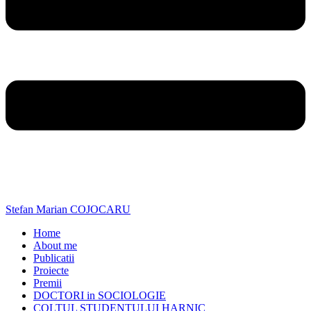
Stefan Marian COJOCARU
Home
About me
Publicatii
Proiecte
Premii
DOCTORI in SOCIOLOGIE
COLTUL STUDENTULUI HARNIC