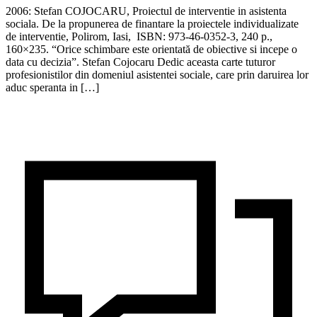
2006: Stefan COJOCARU, Proiectul de interventie in asistenta
sociala. De la propunerea de finantare la proiectele individualizate
de interventie, Polirom, Iasi, ISBN: 973-46-0352-3, 240 p.,
160×235. “Orice schimbare este orientată de obiective si incepe o
data cu decizia”. Stefan Cojocaru Dedic aceasta carte tuturor
profesionistilor din domeniul asistentei sociale, care prin daruirea lor
aduc speranta in […]