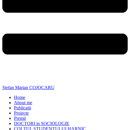
Stefan Marian COJOCARU
Home
About me
Publicatii
Proiecte
Premii
DOCTORI in SOCIOLOGIE
COLTUL STUDENTULUI HARNIC