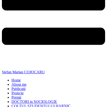
Stefan Marian COJOCARU
Home
About me
Publicatii
Proiecte
Premii
DOCTORI in SOCIOLOGIE
COLTUL STUDENTULUI HARNIC