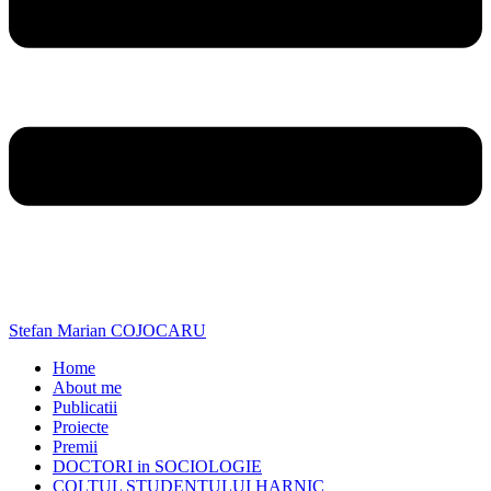
Stefan Marian COJOCARU
Home
About me
Publicatii
Proiecte
Premii
DOCTORI in SOCIOLOGIE
COLTUL STUDENTULUI HARNIC