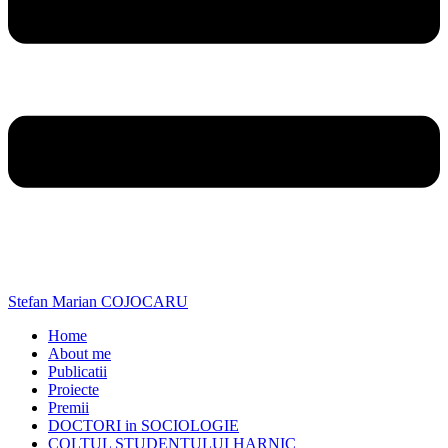
Stefan Marian COJOCARU
Home
About me
Publicatii
Proiecte
Premii
DOCTORI in SOCIOLOGIE
COLTUL STUDENTULUI HARNIC